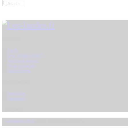
Liens utiles
Tarifs
Qui sommes-nous ?
Mentions légales
Nous contacter
Mon compte
Réseaux sociaux
Instagram
Facebook
Newsletter
Les-landes.fr
©
2026. Tous droits réservés.