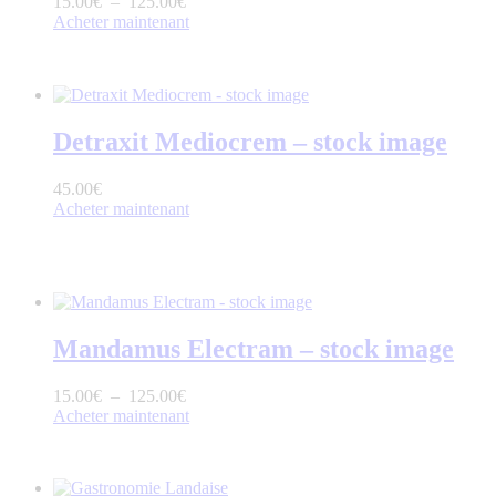
15
.
00
€
–
125
.
00
€
Acheter maintenant
Detraxit Mediocrem – stock image
45
.
00
€
Acheter maintenant
Mandamus Electram – stock image
15
.
00
€
–
125
.
00
€
Acheter maintenant