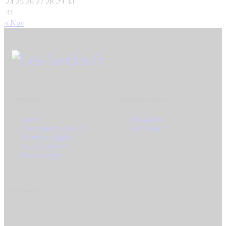
24
25
26
27
28
29
30
31
« Nov
Liens utiles
Réseaux sociaux
Tarifs
Instagram
Qui sommes-nous ?
Facebook
Mentions légales
Nous contacter
Mon compte
Newsletter