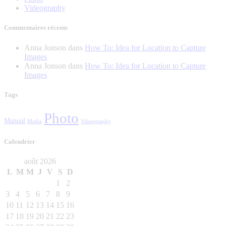
Videography
Commentaires récents
Anna Jonson
dans
How To: Idea for Location to Capture
Images
Anna Jonson
dans
How To: Idea for Location to Capture
Images
Tags
Photo
Manual
Media
Videography
Calendrier
août 2026
L
M
M
J
V
S
D
1
2
3
4
5
6
7
8
9
10
11
12
13
14
15
16
17
18
19
20
21
22
23